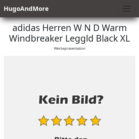
HugoAndMore
adidas Herren W N D Warm
Windbreaker Leggld Black XL
Werbepräsentation