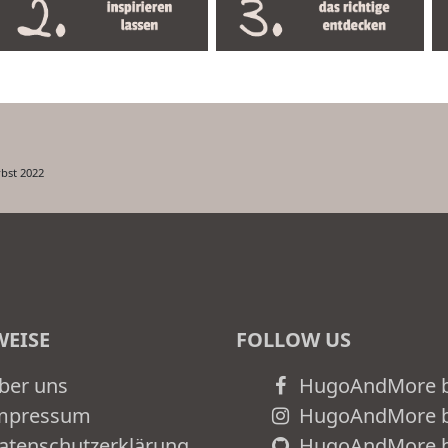
rbst 2022
WEISE
FOLLOW US
ber uns
HugoAndMore b
mpressum
HugoAndMore b
atenschutzerklärung
HugoAndMore b