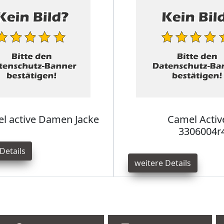
l active Damen Jacke
Camel Acti
3306004r4
Details
weitere Details