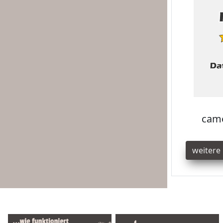
came
weitere 