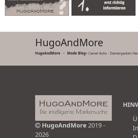
HugoAndMore
HugoAndMore
Mode Blog
> Camel Activ - Damenjacken He
HIN
Ü
HugoAndMore
2019 -
I
2026
D