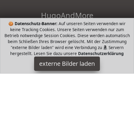
HugoAndMore
🍪
Datenschutz-Banner:
Auf unseren Seiten verwenden wir
HugoAndHome - die intelligente Suche nach Bestsellern von
keine Tracking Cookies. Unsere Seiten verwenden nur zum
beliebten Markenherstellern. Hugo Boss, Tommy Hilfiger,
Betrieb notwendige Session Cookies. Diese werden automatisch
Prada, Levis, Werangler, Tamaris, Riecker, Jack Wolfkin mund
beim Schließen Ihres Browser gelöscht. Mit der Zustimmung
mehr
"externe Bilder laden" wird eine Verbindung zu
Servern
hergestellt. Lesen Sie dazu unsere
Datenschutzerklärung
HugoAndMore ist Teilnehmer am Partnerprogramm der
EU
S.à r.l. Dieses Partnerprogramm wurde von
ins Leben
externe Bilder laden
gerufen, um Links auf externe
Internetseiten platzieren zu
können. Die Bertreiber von HugoAndMore verdienen mit
Kostenerstattungen durch
mit. Der Inhalt der Produktseiten
auf HugoAndMore kommt von
Service LLC. Der Inhalt wird
wie von
übertragen und ohne Veränderung
wiedergegeben. Der Inhalt kann sich jederzeit ändern.