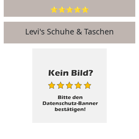
⭐⭐⭐⭐⭐
Levi's Schuhe & Taschen