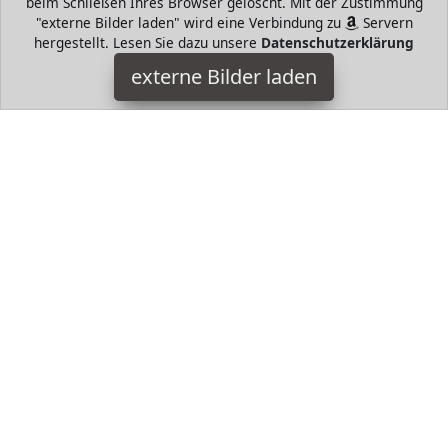
beim Schließen Ihres Browser gelöscht. Mit der Zustimmung
"externe Bilder laden" wird eine Verbindung zu
Servern
hergestellt. Lesen Sie dazu unsere
Datenschutzerklärung
adidas
externe Bilder laden
Ausrüstung erschlusstasche an der Seite An den
Taschenenden befestigte Kordelzüge dienen gleichzeitig als
Schultergurte Kontrastierendes Trefoil Logo als Siebdr adidas
HugoAndMore ist Teilnehmer am Partnerprogramm der
EU
S.à r.l. Dieses Partnerprogramm wurde von
ins Leben
gerufen, um Links auf externe
Internetseiten platzieren zu
können. Die Bertreiber von HugoAndMore verdienen mit
Kostenerstattungen durch
mit. Der Inhalt der Produktseiten
auf HugoAndMore kommt von
Service LLC. Der Inhalt wird
wie von
übertragen und ohne Veränderung
wiedergegeben. Der Inhalt kann sich jederzeit ändern.