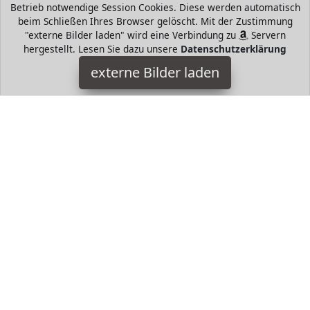
Betrieb notwendige Session Cookies. Diese werden automatisch
beim Schließen Ihres Browser gelöscht. Mit der Zustimmung
"externe Bilder laden" wird eine Verbindung zu
Servern
hergestellt. Lesen Sie dazu unsere
Datenschutzerklärung
adidas
externe Bilder laden
Ausrüstung Nam Verpackungshöhe des Artikels cm
Verpackungslänge des Artikels cm Verpackungsbreite des
Artikels cm adidas
HugoAndMore ist Teilnehmer am Partnerprogramm der
EU
S.à r.l. Dieses Partnerprogramm wurde von
ins Leben
gerufen, um Links auf externe
Internetseiten platzieren zu
können. Die Bertreiber von HugoAndMore verdienen mit
Kostenerstattungen durch
mit. Der Inhalt der Produktseiten
auf HugoAndMore kommt von
Service LLC. Der Inhalt wird
wie von
übertragen und ohne Veränderung
wiedergegeben. Der Inhalt kann sich jederzeit ändern.