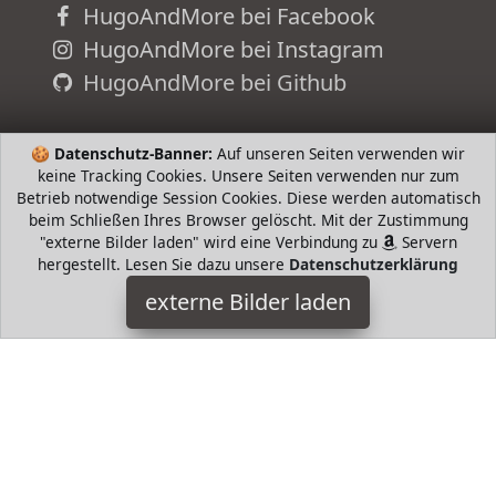
HugoAndMore bei Facebook
HugoAndMore bei Instagram
HugoAndMore bei Github
🍪
Datenschutz-Banner:
Auf unseren Seiten verwenden wir
keine Tracking Cookies. Unsere Seiten verwenden nur zum
Betrieb notwendige Session Cookies. Diese werden automatisch
beim Schließen Ihres Browser gelöscht. Mit der Zustimmung
"externe Bilder laden" wird eine Verbindung zu
Servern
hergestellt. Lesen Sie dazu unsere
Datenschutzerklärung
externe Bilder laden
adidas
Textilien adidas Originals Damen Bodys Body schwarz adidas
HugoAndMore ist Teilnehmer am Partnerprogramm der
EU
S.à r.l. Dieses Partnerprogramm wurde von
ins Leben
gerufen, um Links auf externe
Internetseiten platzieren zu
können. Die Bertreiber von HugoAndMore verdienen mit