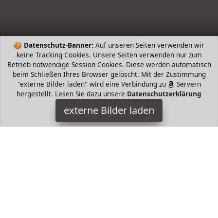
🍪
Datenschutz-Banner:
Auf unseren Seiten verwenden wir
keine Tracking Cookies. Unsere Seiten verwenden nur zum
Betrieb notwendige Session Cookies. Diese werden automatisch
beim Schließen Ihres Browser gelöscht. Mit der Zustimmung
"externe Bilder laden" wird eine Verbindung zu
Servern
hergestellt. Lesen Sie dazu unsere
Datenschutzerklärung
adidas
externe Bilder laden
Textilien oppelte Träger an einer Seite Infinitex Fitness Eco
recyceltes Nylon Elastan Die Sportprodukte der Marke adidas
sind so konzipiert dass Si adidas
HugoAndMore ist Teilnehmer am Partnerprogramm der
EU
S.à r.l. Dieses Partnerprogramm wurde von
ins Leben
gerufen, um Links auf externe
Internetseiten platzieren zu
können. Die Bertreiber von HugoAndMore verdienen mit
Kostenerstattungen durch
mit. Der Inhalt der Produktseiten
auf HugoAndMore kommt von
Service LLC. Der Inhalt wird