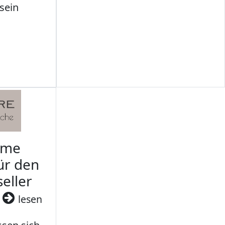
sein
rme
ür den
seller
3
lesen