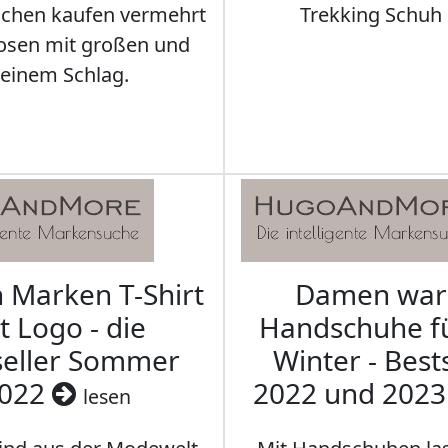
schen kaufen vermehrt
Trekking Schuh 
osen mit großen und
leinem Schlag.
Marken T-Shirt
Damen wa
t Logo - die
Handschuhe f
seller Sommer
Winter - Best
022
2022 und 202
lesen