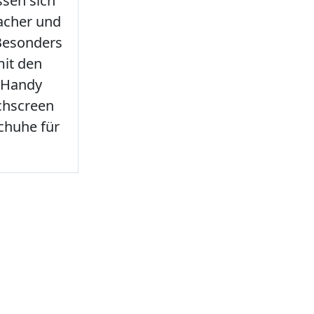
sen sich
facher und
 Besonders
it den
 Handy
chscreen
chuhe für