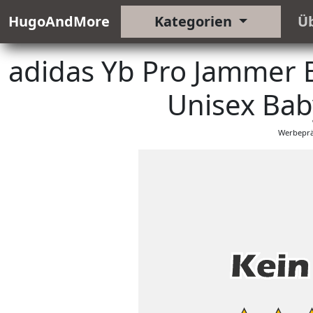
HugoAndMore
Kategorien
Ü
adidas Yb Pro Jammer 
Unisex Ba
Werbeprä