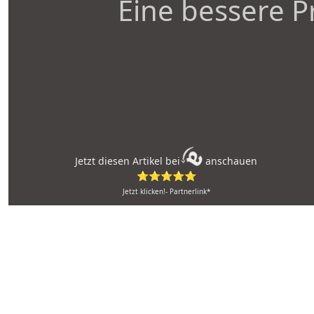
Eine bessere P
Jetzt diesen Artikel bei
anschauen
⭐⭐⭐⭐⭐
Jetzt klicken!- Partnerlink*