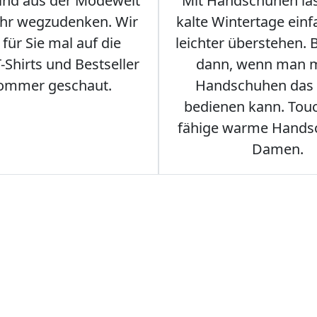
sind aus der Modewelt
Mit Handschuhen las
hr wegzudenken. Wir
kalte Wintertage ein
für Sie mal auf die
leichter überstehen.
Shirts und Bestseller
dann, wenn man m
ommer geschaut.
Handschuhen das
bedienen kann. Tou
fähige warme Hands
Damen.