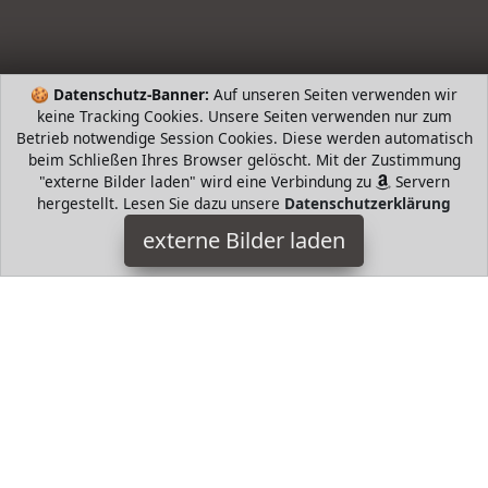
🍪
Datenschutz-Banner:
Auf unseren Seiten verwenden wir
keine Tracking Cookies. Unsere Seiten verwenden nur zum
Betrieb notwendige Session Cookies. Diese werden automatisch
beim Schließen Ihres Browser gelöscht. Mit der Zustimmung
"externe Bilder laden" wird eine Verbindung zu
Servern
hergestellt. Lesen Sie dazu unsere
Datenschutzerklärung
TOM TAILOR
externe Bilder laden
Textilien t Herz Stickerei Passform Regular Fit Arm mit U Boot
Ausschnitt Mit Stickerei auf der Brust Mit weicher und
nachhaltiger Baumwolle Waschhinweis TOM TAILOR
HugoAndMore ist Teilnehmer am Partnerprogramm der
EU
S.à r.l. Dieses Partnerprogramm wurde von
ins Leben
gerufen, um Links auf externe
Internetseiten platzieren zu
können. Die Bertreiber von HugoAndMore verdienen mit
Kostenerstattungen durch
mit. Der Inhalt der Produktseiten
auf HugoAndMore kommt von
Service LLC. Der Inhalt wird