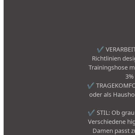
✔️ VERARBEIT
Richtlinien des
Trainingshose m
3% 
✔️ TRAGEKOMFORT:
oder als Hausho
✔️ STIL: Ob grau
Verschiedene hig
Damen passt zu