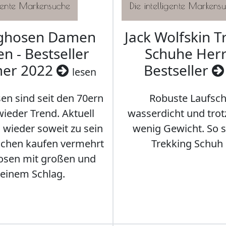
aghosen Damen
Jack Wolfskin T
n - Bestseller
Schuhe Herr
er 2022
Bestseller
lesen
en sind seit den 70ern
Robuste Laufsch
ieder Trend. Aktuell
wasserdicht und tro
s wieder soweit zu sein
wenig Gewicht. So so
schen kaufen vermehrt
Trekking Schuh 
osen mit großen und
leinem Schlag.