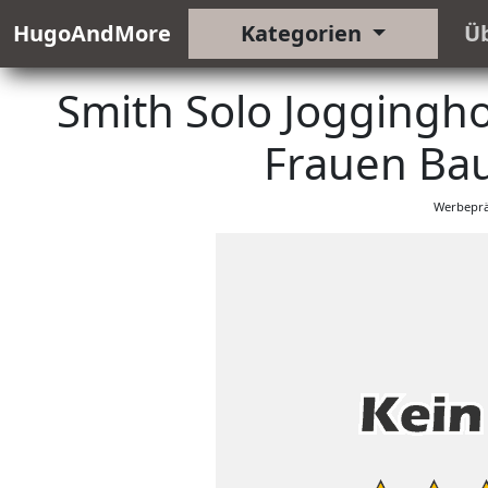
HugoAndMore
Kategorien
Ü
Smith Solo Joggingh
Frauen Ba
Werbeprä