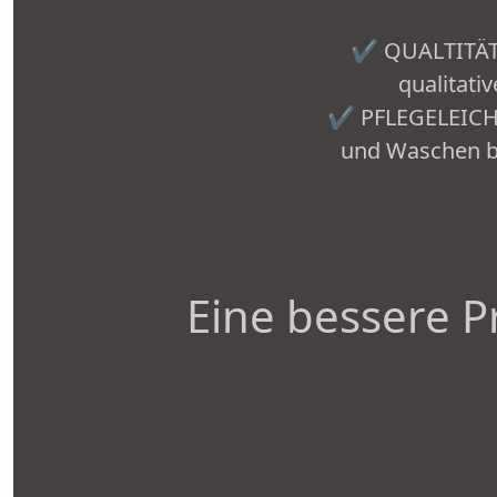
✔️ QUALTITÄT:
qualitati
✔️ PFLEGELEICHT
und Waschen be
Eine bessere P