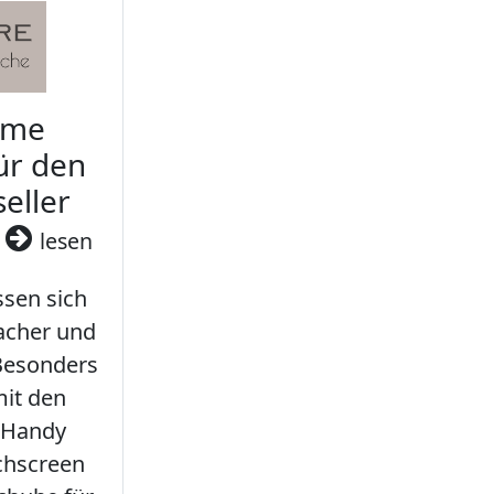
rme
ür den
seller
3
lesen
sen sich
facher und
 Besonders
it den
 Handy
chscreen