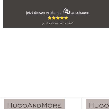
Jetzt diesen Artikel bei
anschauen
⭐⭐⭐⭐⭐
Jetzt klicken!- Partnerlink*