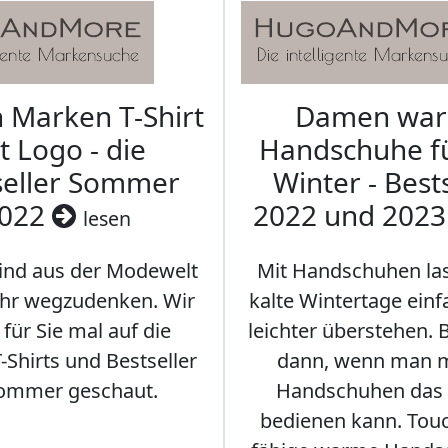
Marken T-Shirt
Damen wa
t Logo - die
Handschuhe f
seller Sommer
Winter - Best
022
2022 und 202
lesen
sind aus der Modewelt
Mit Handschuhen las
hr wegzudenken. Wir
kalte Wintertage ein
für Sie mal auf die
leichter überstehen.
Shirts und Bestseller
dann, wenn man m
ommer geschaut.
Handschuhen das
bedienen kann. Tou