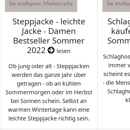
Steppjacke - leichte
Schl
Jacke - Damen
kaufe
Bestseller Sommer
Somm
2022
lesen
Schlaghos
immer w
Ob jung oder alt - Steppjacken
scheint e
werden das ganze Jahr über
- die Men
getragen - ob an kühlen
Schlagh
Sommermorgen oder im Herbst
k
bei Sonnen schein. Selbst an
warmen Wintertage kann eine
leichte Steppjacke richtig sein.