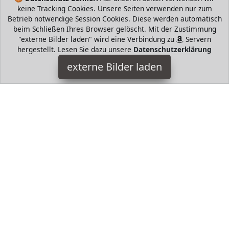
keine Tracking Cookies. Unsere Seiten verwenden nur zum
Betrieb notwendige Session Cookies. Diese werden automatisch
beim Schließen Ihres Browser gelöscht. Mit der Zustimmung
"externe Bilder laden" wird eine Verbindung zu
Servern
hergestellt. Lesen Sie dazu unsere
Datenschutzerklärung
adidas
externe Bilder laden
Textilien Hälfte der Truhe Halfter Fleece recyceltes Polyester
Elasthan Jogger für Laufen bei kaltem Wetter zum Tragen über
dem Kopf Feuchtigkeits adidas
HugoAndMore ist Teilnehmer am Partnerprogramm der
EU
S.à r.l. Dieses Partnerprogramm wurde von
ins Leben
gerufen, um Links auf externe
Internetseiten platzieren zu
können. Die Bertreiber von HugoAndMore verdienen mit
Kostenerstattungen durch
mit. Der Inhalt der Produktseiten
auf HugoAndMore kommt von
Service LLC. Der Inhalt wird
wie von
übertragen und ohne Veränderung
wiedergegeben. Der Inhalt kann sich jederzeit ändern.