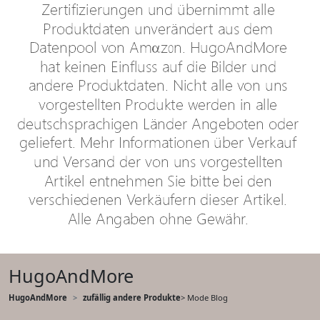
HugoAndMore
HugoAndMore
zufällig andere Produkte
> Mode Blog