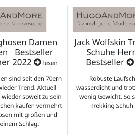
aghosen Damen
Jack Wolfskin T
n - Bestseller
Schuhe Herr
er 2022
Bestseller
lesen
en sind seit den 70ern
Robuste Laufsch
ieder Trend. Aktuell
wasserdicht und tro
s wieder soweit zu sein
wenig Gewicht. So so
schen kaufen vermehrt
Trekking Schuh 
osen mit großen und
leinem Schlag.