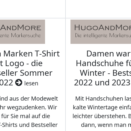
Marken T-Shirt
Damen wa
t Logo - die
Handschuhe f
seller Sommer
Winter - Best
022
2022 und 202
lesen
sind aus der Modewelt
Mit Handschuhen las
hr wegzudenken. Wir
kalte Wintertage ein
für Sie mal auf die
leichter überstehen.
Shirts und Bestseller
dann, wenn man m