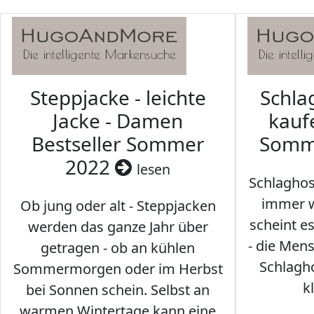
Steppjacke - leichte
Schl
Jacke - Damen
kaufe
Bestseller Sommer
Somm
2022
lesen
Schlaghos
immer w
Ob jung oder alt - Steppjacken
scheint e
werden das ganze Jahr über
- die Men
getragen - ob an kühlen
Schlagh
Sommermorgen oder im Herbst
k
bei Sonnen schein. Selbst an
warmen Wintertage kann eine