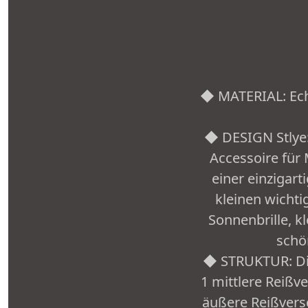
◆ MATERIAL: Ech
◆ DESIGN Stlye:
Accessoire für 
einer einzigar
kleinen wichti
Sonnenbrille, k
schö
◆ STRUKTUR: Die
1 mittlere Reißv
äußere Reißvers