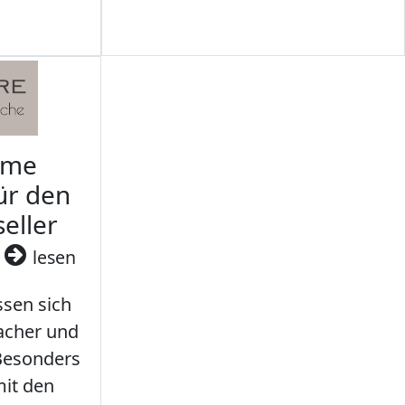
rme
ür den
seller
3
lesen
sen sich
facher und
 Besonders
it den