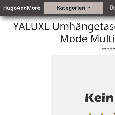
HugoAndMore
Kategorien
Ü
YALUXE Umhängetasc
Mode Multi 
Werbeprä