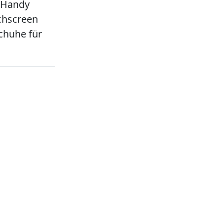
 Handy
chscreen
chuhe für