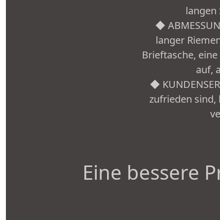
langen 
◆ ABMESSUNGEN
langer Riemen 
Brieftasche, ei
auf, 
◆ KUNDENSERVIC
zufrieden sind,
ve
Eine bessere P