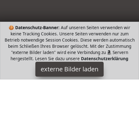
🍪
Datenschutz-Banner:
Auf unseren Seiten verwenden wir
keine Tracking Cookies. Unsere Seiten verwenden nur zum
Betrieb notwendige Session Cookies. Diese werden automatisch
beim Schließen Ihres Browser gelöscht. Mit der Zustimmung
"externe Bilder laden" wird eine Verbindung zu
Servern
hergestellt. Lesen Sie dazu unsere
Datenschutzerklärung
EGLO
externe Bilder laden
Haushaltswaren leuchte aus Stahl und einem Lampenschirm
aus Kunststoff in Weiß streut das Licht breit und angenehm in
den Raum und lässt bei Bewegung einen glitzer EGLO
HugoAndMore ist Teilnehmer am Partnerprogramm der
EU
S.à r.l. Dieses Partnerprogramm wurde von
ins Leben
gerufen, um Links auf externe
Internetseiten platzieren zu
können. Die Bertreiber von HugoAndMore verdienen mit
Kostenerstattungen durch
mit. Der Inhalt der Produktseiten
auf HugoAndMore kommt von
Service LLC. Der Inhalt wird