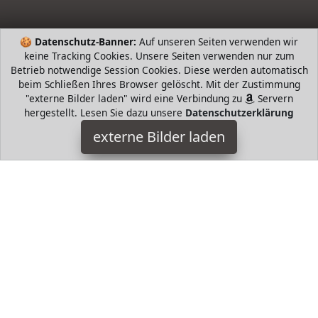
🍪
Datenschutz-Banner:
Auf unseren Seiten verwenden wir
keine Tracking Cookies. Unsere Seiten verwenden nur zum
Betrieb notwendige Session Cookies. Diese werden automatisch
beim Schließen Ihres Browser gelöscht. Mit der Zustimmung
"externe Bilder laden" wird eine Verbindung zu
Servern
hergestellt. Lesen Sie dazu unsere
Datenschutzerklärung
geschenke-fabrik
externe Bilder laden
kleber Warnaufkleber in der Größe x mm Maskenpflicht zum
Schutz Mund Nasen Schutz tragen Mindestabstand von m
einhalten einfache geschenke-fabrik
HugoAndMore ist Teilnehmer am Partnerprogramm der
EU
S.à r.l. Dieses Partnerprogramm wurde von
ins Leben
gerufen, um Links auf externe
Internetseiten platzieren zu
können. Die Bertreiber von HugoAndMore verdienen mit
Kostenerstattungen durch
mit. Der Inhalt der Produktseiten
auf HugoAndMore kommt von
Service LLC. Der Inhalt wird
wie von
übertragen und ohne Veränderung