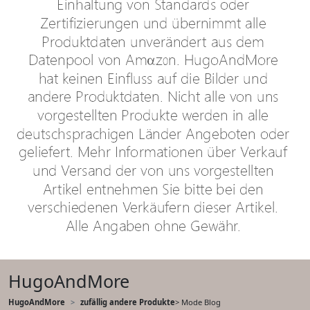
HugoAndMore
HugoAndMore
zufällig andere Produkte
> Mode Blog