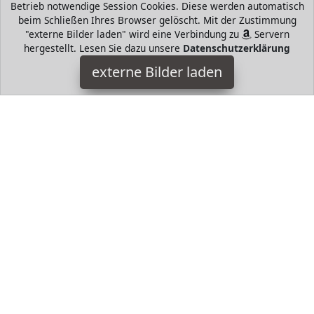
Betrieb notwendige Session Cookies. Diese werden automatisch
beim Schließen Ihres Browser gelöscht. Mit der Zustimmung
"externe Bilder laden" wird eine Verbindung zu
Servern
hergestellt. Lesen Sie dazu unsere
Datenschutzerklärung
Kindsgut
externe Bilder laden
Spielzeug Tierchen Spring Tier Sprung Tier in tollem Design
absoluter Komfort bzw sehr angenehmer Sitz des Babys bzw
Kleinkindes auf dem Tierchen und dami Kindsgut
HugoAndMore ist Teilnehmer am Partnerprogramm der
EU
S.à r.l. Dieses Partnerprogramm wurde von
ins Leben
gerufen, um Links auf externe
Internetseiten platzieren zu
können. Die Bertreiber von HugoAndMore verdienen mit
Kostenerstattungen durch
mit. Der Inhalt der Produktseiten
auf HugoAndMore kommt von
Service LLC. Der Inhalt wird
wie von
übertragen und ohne Veränderung
wiedergegeben. Der Inhalt kann sich jederzeit ändern.