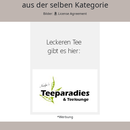
aus der selben Kategorie
Bilder:
License Agreement
*Werbung