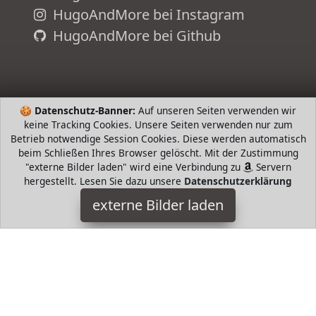
HugoAndMore bei Instagram
HugoAndMore bei Github
🍪
Datenschutz-Banner:
Auf unseren Seiten verwenden wir
keine Tracking Cookies. Unsere Seiten verwenden nur zum
Betrieb notwendige Session Cookies. Diese werden automatisch
beim Schließen Ihres Browser gelöscht. Mit der Zustimmung
"externe Bilder laden" wird eine Verbindung zu
Servern
hergestellt. Lesen Sie dazu unsere
Datenschutzerklärung
COMFIER
externe Bilder laden
fier Massagematte handelt es sich um eine sanfte
Vibrationsmassagematte und nicht um eine Shiatsu
Massagematte Wählen Sie aus Massage Modi und V COMFIER
HugoAndMore ist Teilnehmer am Partnerprogramm der
EU
S.à r.l. Dieses Partnerprogramm wurde von
ins Leben
gerufen, um Links auf externe
Internetseiten platzieren zu