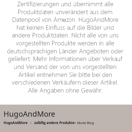
HugoAndMore
HugoAndMore
zufällig andere Produkte
> Mode Blog