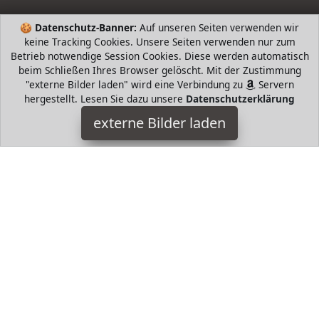
🍪
Datenschutz-Banner:
Auf unseren Seiten verwenden wir
keine Tracking Cookies. Unsere Seiten verwenden nur zum
Betrieb notwendige Session Cookies. Diese werden automatisch
beim Schließen Ihres Browser gelöscht. Mit der Zustimmung
"externe Bilder laden" wird eine Verbindung zu
Servern
hergestellt. Lesen Sie dazu unsere
Datenschutzerklärung
CAVADORE
externe Bilder laden
Haushaltswaren g aus echtem Leder elektrisch verstellbarer
Fußstütze und Rückenlehne über E Motoren und einen Hebel
und einen Hebel stufenlos verstellbar Ko CAVADORE
HugoAndMore ist Teilnehmer am Partnerprogramm der
EU
S.à r.l. Dieses Partnerprogramm wurde von
ins Leben
gerufen, um Links auf externe
Internetseiten platzieren zu
können. Die Bertreiber von HugoAndMore verdienen mit
Kostenerstattungen durch
mit. Der Inhalt der Produktseiten
auf HugoAndMore kommt von
Service LLC. Der Inhalt wird
wie von
übertragen und ohne Veränderung
wiedergegeben. Der Inhalt kann sich jederzeit ändern.