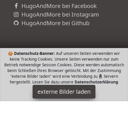
HugoAndMore bei Facebook
HugoAndMore bei Instagram
HugoAndMore bei Github
🍪
Datenschutz-Banner:
Auf unseren Seiten verwenden wir
keine Tracking Cookies. Unsere Seiten verwenden nur zum
Betrieb notwendige Session Cookies. Diese werden automatisch
beim Schließen Ihres Browser gelöscht. Mit der Zustimmung
"externe Bilder laden" wird eine Verbindung zu
Servern
hergestellt. Lesen Sie dazu unsere
Datenschutzerklärung
Milisten
externe Bilder laden
Spielzeug erial langlebig für den Einsatz Erstaunlich Ihnen
Freude an Bondage Zurückhaltung zu bereiten damit Paare
ein einzigartiges und besonderes Erleb Milisten
HugoAndMore ist Teilnehmer am Partnerprogramm der
EU