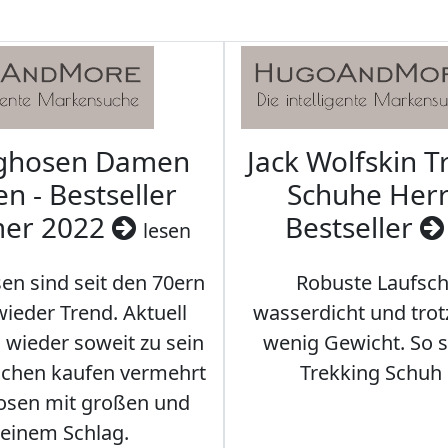
aghosen Damen
Jack Wolfskin T
n - Bestseller
Schuhe Herr
er 2022
Bestseller
lesen
en sind seit den 70ern
Robuste Laufsch
ieder Trend. Aktuell
wasserdicht und tro
s wieder soweit zu sein
wenig Gewicht. So so
schen kaufen vermehrt
Trekking Schuh 
osen mit großen und
leinem Schlag.