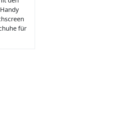
it den
 Handy
chscreen
chuhe für