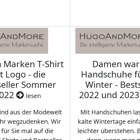
Marken T-Shirt
Damen wa
t Logo - die
Handschuhe f
seller Sommer
Winter - Best
022
2022 und 202
lesen
sind aus der Modewelt
Mit Handschuhen las
hr wegzudenken. Wir
kalte Wintertage ein
für Sie mal auf die
leichter überstehen.