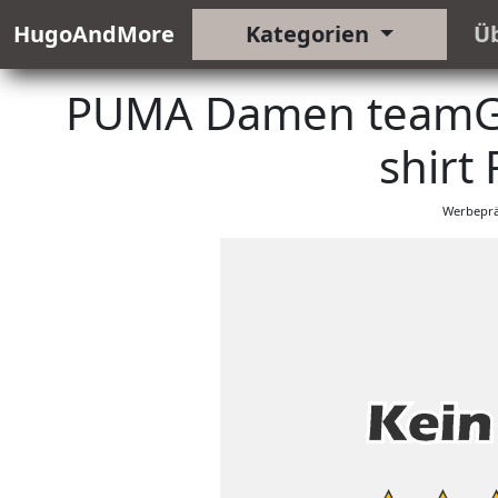
HugoAndMore
Kategorien
Ü
PUMA Damen teamGO
shirt
Werbeprä