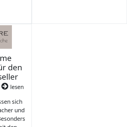
rme
ür den
seller
3
lesen
sen sich
facher und
 Besonders