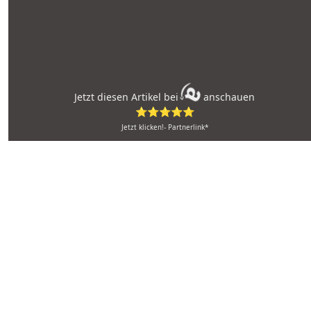
Jetzt diesen Artikel bei
anschauen
⭐⭐⭐⭐⭐
Jetzt klicken!- Partnerlink*