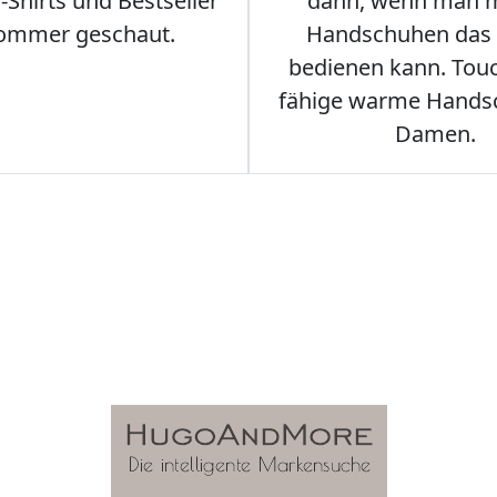
Shirts und Bestseller
dann, wenn man m
ommer geschaut.
Handschuhen das
bedienen kann. Tou
fähige warme Hands
Damen.