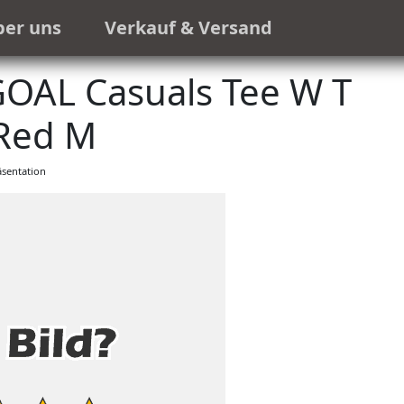
ber uns
Verkauf & Versand
AL Casuals Tee W T
 Red M
sentation