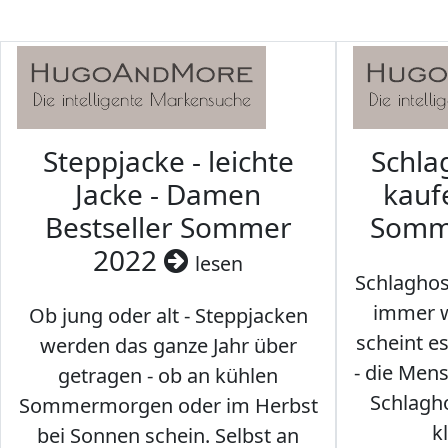
Steppjacke - leichte
Schl
Jacke - Damen
kaufe
Bestseller Sommer
Somm
2022
lesen
Schlaghos
immer w
Ob jung oder alt - Steppjacken
scheint e
werden das ganze Jahr über
- die Men
getragen - ob an kühlen
Schlagh
Sommermorgen oder im Herbst
k
bei Sonnen schein. Selbst an