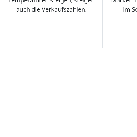
Temperaturen steigen, steigen
Marken T-
auch die Verkaufszahlen.
im S