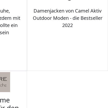
uhe,
Damenjacken von Camel Aktiv
tzdem mit
Outdoor Moden - die Bestseller
llte ein
2022
sein
rme
ür den