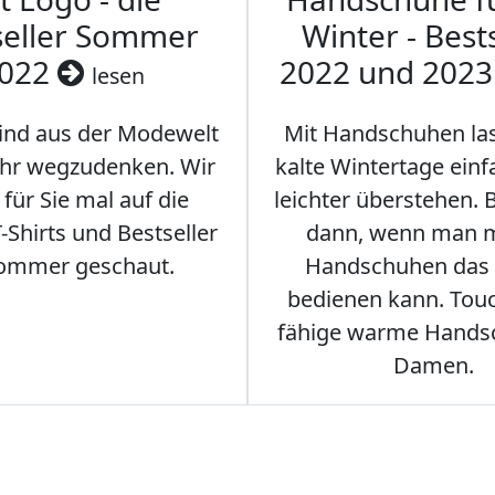
seller Sommer
Winter - Best
022
2022 und 202
lesen
sind aus der Modewelt
Mit Handschuhen las
hr wegzudenken. Wir
kalte Wintertage ein
für Sie mal auf die
leichter überstehen.
Shirts und Bestseller
dann, wenn man m
ommer geschaut.
Handschuhen das
bedienen kann. Tou
fähige warme Hands
Damen.