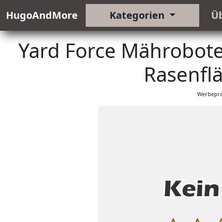
HugoAndMore
Kategorien
Ü
Yard Force Mährobote
Rasenflä
Werbeprä