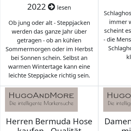
2022
lesen
Schlaghos
immer w
Ob jung oder alt - Steppjacken
scheint e
werden das ganze Jahr über
- die Men
getragen - ob an kühlen
Schlagh
Sommermorgen oder im Herbst
k
bei Sonnen schein. Selbst an
warmen Wintertage kann eine
leichte Steppjacke richtig sein.
Herren Bermuda Hose
Damen 
kaufen - Qualität
mi