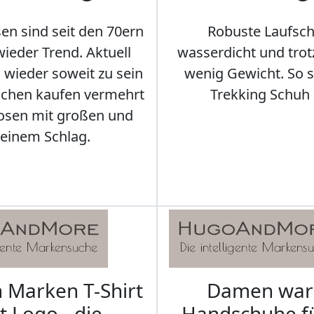
en sind seit den 70ern
Robuste Laufsch
ieder Trend. Aktuell
wasserdicht und tro
s wieder soweit zu sein
wenig Gewicht. So so
schen kaufen vermehrt
Trekking Schuh 
osen mit großen und
leinem Schlag.
Marken T-Shirt
Damen wa
t Logo - die
Handschuhe f