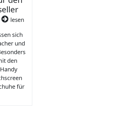
seller
3
lesen
sen sich
facher und
 Besonders
it den
 Handy
chscreen
chuhe für