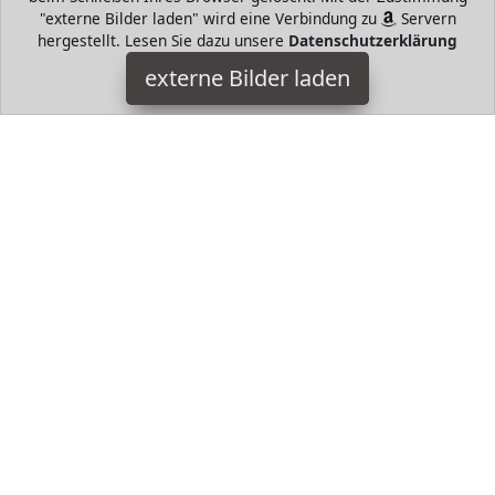
"externe Bilder laden" wird eine Verbindung zu
Servern
hergestellt. Lesen Sie dazu unsere
Datenschutzerklärung
adidas
externe Bilder laden
Sports Apparel e absorbiert Feuchtigkeit und hält die Haut
angenehm trocken Baumwolle Elastischer Bund mit Kordelzug
Reißverschlusstaschen Streifen an den Se adidas
HugoAndMore ist Teilnehmer am Partnerprogramm der
EU
S.à r.l. Dieses Partnerprogramm wurde von
ins Leben
gerufen, um Links auf externe
Internetseiten platzieren zu
können. Die Bertreiber von HugoAndMore verdienen mit
Kostenerstattungen durch
mit. Der Inhalt der Produktseiten
auf HugoAndMore kommt von
Service LLC. Der Inhalt wird
wie von
übertragen und ohne Veränderung
wiedergegeben. Der Inhalt kann sich jederzeit ändern.