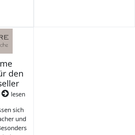
rme
ür den
seller
3
lesen
sen sich
facher und
 Besonders