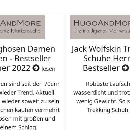
aghosen Damen
Jack Wolfskin T
n - Bestseller
Schuhe Herr
er 2022
Bestseller
lesen
en sind seit den 70ern
Robuste Laufsch
ieder Trend. Aktuell
wasserdicht und tro
s wieder soweit zu sein
wenig Gewicht. So so
schen kaufen vermehrt
Trekking Schuh 
osen mit großen und
leinem Schlag.