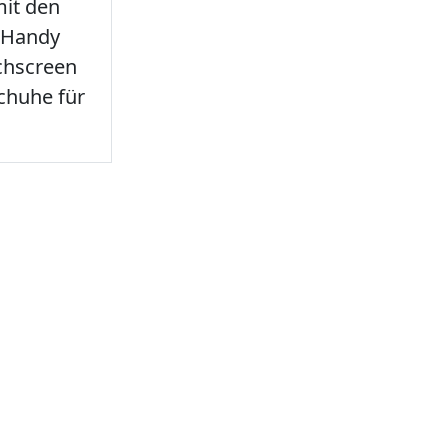
it den
 Handy
chscreen
chuhe für