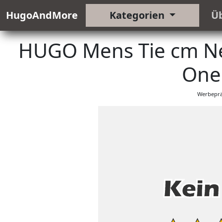
HugoAndMore
Kategorien
Ü
HUGO Mens Tie cm Nec
One 
Werbeprä