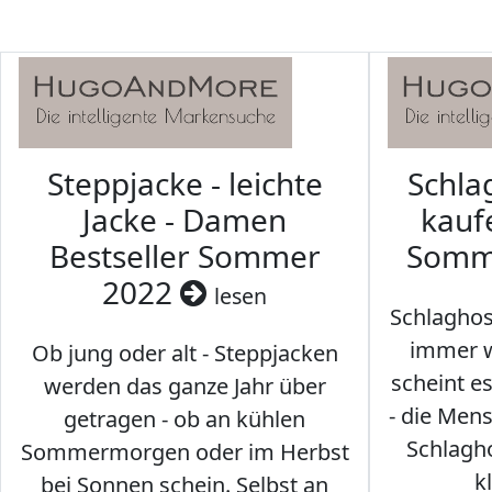
Steppjacke - leichte
Schl
Jacke - Damen
kaufe
Bestseller Sommer
Somm
2022
lesen
Schlaghos
immer w
Ob jung oder alt - Steppjacken
scheint e
werden das ganze Jahr über
- die Men
getragen - ob an kühlen
Schlagh
Sommermorgen oder im Herbst
k
bei Sonnen schein. Selbst an