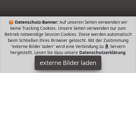
🍪
Datenschutz-Banner:
Auf unseren Seiten verwenden wir
keine Tracking Cookies. Unsere Seiten verwenden nur zum
Betrieb notwendige Session Cookies. Diese werden automatisch
beim Schließen Ihres Browser gelöscht. Mit der Zustimmung
"externe Bilder laden" wird eine Verbindung zu
Servern
hergestellt. Lesen Sie dazu unsere
Datenschutzerklärung
WeyTy
externe Bilder laden
ZEUGSÄTZE Dieses in Aquarium Werkzeugset enthält eine
gerade Pinzette eine gebogene Pinzette eine gebogene Schere
und einen Spatel Mit Fisc WeyTy
HugoAndMore ist Teilnehmer am Partnerprogramm der
EU
S.à r.l. Dieses Partnerprogramm wurde von
ins Leben
gerufen, um Links auf externe
Internetseiten platzieren zu
können. Die Bertreiber von HugoAndMore verdienen mit
Kostenerstattungen durch
mit. Der Inhalt der Produktseiten
auf HugoAndMore kommt von
Service LLC. Der Inhalt wird
wie von
übertragen und ohne Veränderung