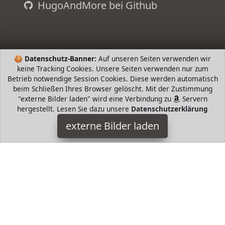
HugoAndMore bei Github
🍪
Datenschutz-Banner:
Auf unseren Seiten verwenden wir
keine Tracking Cookies. Unsere Seiten verwenden nur zum
Betrieb notwendige Session Cookies. Diese werden automatisch
beim Schließen Ihres Browser gelöscht. Mit der Zustimmung
"externe Bilder laden" wird eine Verbindung zu
Servern
hergestellt. Lesen Sie dazu unsere
Datenschutzerklärung
ESPRIT
externe Bilder laden
cm Bügellänge cm Wir lieben elegante Klassiker Diese
Sonnenbrille passt zu runden eckigen und ovalen Gesichtern
Je zwei verzierte Meta ESPRIT
HugoAndMore ist Teilnehmer am Partnerprogramm der
EU
S.à r.l. Dieses Partnerprogramm wurde von
ins Leben
gerufen, um Links auf externe
Internetseiten platzieren zu
können. Die Bertreiber von HugoAndMore verdienen mit
Kostenerstattungen durch
mit. Der Inhalt der Produktseiten