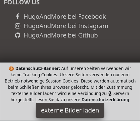
FOLLOW US
HugoAndMore bei Facebook
HugoAndMore bei Instagram
HugoAndMore bei Github
🍪
Datenschutz-Banner:
Auf unseren Seiten verwenden wir
keine Tracking Cookies. Unsere Seiten verwenden nur zum
Betrieb notwendige Session Cookies. Diese werden automatisch
beim Schließen Ihres Browser gelöscht. Mit der Zustimmung
"externe Bilder laden" wird eine Verbindung zu
Servern
hergestellt. Lesen Sie dazu unsere
Datenschutzerklärung
Hubsan
externe Bilder laden
Spielzeug t einer Tragetasche Akkus Paar Propeller und einem
Autoladegerät bequem zum Mitnehmen des Zino Pro egal
wohin Sie gehen K Kamera mit mechan Hubsan