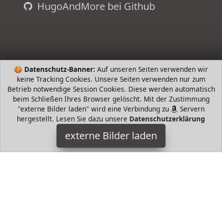
HugoAndMore bei Github
🍪
Datenschutz-Banner:
Auf unseren Seiten verwenden wir
keine Tracking Cookies. Unsere Seiten verwenden nur zum
Betrieb notwendige Session Cookies. Diese werden automatisch
beim Schließen Ihres Browser gelöscht. Mit der Zustimmung
"externe Bilder laden" wird eine Verbindung zu
Servern
hergestellt. Lesen Sie dazu unsere
Datenschutzerklärung
Barbie
externe Bilder laden
Spielzeug rärztin Spielset tauchen Kinder in die Welt der
Medizin ein Enthält eine Umgebung für einen
Untersuchungsraum mit einer Barbie Kinderärztin Puppe
Barbie
HugoAndMore ist Teilnehmer am Partnerprogramm der
EU
S.à r.l. Dieses Partnerprogramm wurde von
ins Leben
gerufen, um Links auf externe
Internetseiten platzieren zu
können. Die Bertreiber von HugoAndMore verdienen mit