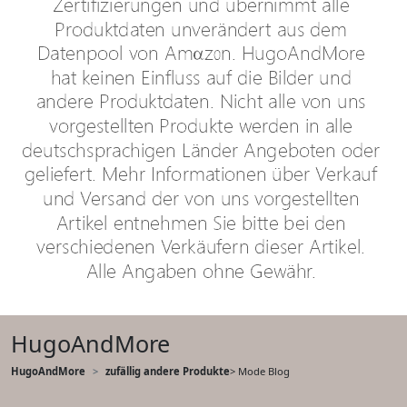
HugoAndMore
HugoAndMore
zufällig andere Produkte
> Mode Blog