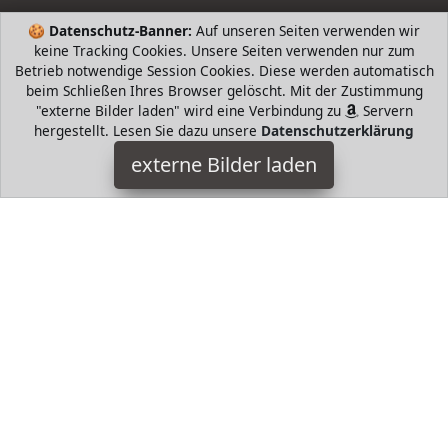
🍪
Datenschutz-Banner:
Auf unseren Seiten verwenden wir
keine Tracking Cookies. Unsere Seiten verwenden nur zum
Betrieb notwendige Session Cookies. Diese werden automatisch
beim Schließen Ihres Browser gelöscht. Mit der Zustimmung
"externe Bilder laden" wird eine Verbindung zu
Servern
hergestellt. Lesen Sie dazu unsere
Datenschutzerklärung
doosl
externe Bilder laden
Elektronik th Kombiniert Selfie Stick und Stativ miteinander Sie
müssen also weder einen Selfie Stick noch ein Stativ separat
kaufen Spart Platz ist leicht doosl
HugoAndMore ist Teilnehmer am Partnerprogramm der
EU
S.à r.l. Dieses Partnerprogramm wurde von
ins Leben
gerufen, um Links auf externe
Internetseiten platzieren zu
können. Die Bertreiber von HugoAndMore verdienen mit
Kostenerstattungen durch
mit. Der Inhalt der Produktseiten
auf HugoAndMore kommt von
Service LLC. Der Inhalt wird
wie von
übertragen und ohne Veränderung
wiedergegeben. Der Inhalt kann sich jederzeit ändern.