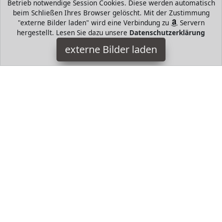
Betrieb notwendige Session Cookies. Diese werden automatisch
beim Schließen Ihres Browser gelöscht. Mit der Zustimmung
"externe Bilder laden" wird eine Verbindung zu
Servern
hergestellt. Lesen Sie dazu unsere
Datenschutzerklärung
Logitech G
externe Bilder laden
Personal Computers GN Für und von professionellen Gamern
gestaltet bringt dir das PRO X die kabellose LIGHTSPEED
Technologie Spiele um zu gewinnen mit hochqualitati Logitech
G
HugoAndMore ist Teilnehmer am Partnerprogramm der
EU
S.à r.l. Dieses Partnerprogramm wurde von
ins Leben
gerufen, um Links auf externe
Internetseiten platzieren zu
können. Die Bertreiber von HugoAndMore verdienen mit
Kostenerstattungen durch
mit. Der Inhalt der Produktseiten
auf HugoAndMore kommt von
Service LLC. Der Inhalt wird
wie von
übertragen und ohne Veränderung
wiedergegeben. Der Inhalt kann sich jederzeit ändern.