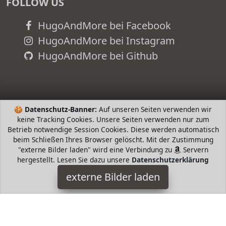
FOLLOW US
HugoAndMore bei Facebook
HugoAndMore bei Instagram
HugoAndMore bei Github
🍪
Datenschutz-Banner:
Auf unseren Seiten verwenden wir
keine Tracking Cookies. Unsere Seiten verwenden nur zum
Betrieb notwendige Session Cookies. Diese werden automatisch
beim Schließen Ihres Browser gelöscht. Mit der Zustimmung
"externe Bilder laden" wird eine Verbindung zu
Servern
hergestellt. Lesen Sie dazu unsere
Datenschutzerklärung
Compass Road
externe Bilder laden
Wine Merlot hat eine dunkelrote Farbe und einen fruchtigen
Duft ein intensives Bouquet und Aromen von Schwarzkirsche
Pflaume und Johannisbeere Dieser tro Compass Road