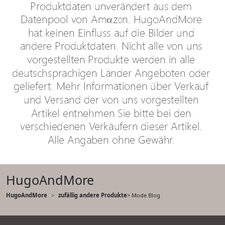
HugoAndMore
HugoAndMore
zufällig andere Produkte
> Mode Blog