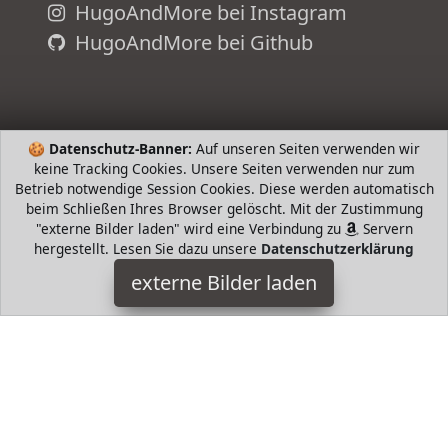
HugoAndMore bei Instagram
HugoAndMore bei Github
🍪
Datenschutz-Banner:
Auf unseren Seiten verwenden wir
keine Tracking Cookies. Unsere Seiten verwenden nur zum
Betrieb notwendige Session Cookies. Diese werden automatisch
beim Schließen Ihres Browser gelöscht. Mit der Zustimmung
"externe Bilder laden" wird eine Verbindung zu
Servern
hergestellt. Lesen Sie dazu unsere
Datenschutzerklärung
Blumtal
externe Bilder laden
NBEZÜGE Der Kopfkissenbezug besteht zu aus extrem
hochwertiger Baumwolle Jersey Der gekämmte Baumwollstoff
ist absolut elegant und sanft au Blumtal
HugoAndMore ist Teilnehmer am Partnerprogramm der
EU
S.à r.l. Dieses Partnerprogramm wurde von
ins Leben
gerufen, um Links auf externe
Internetseiten platzieren zu