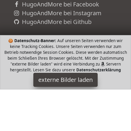
HugoAndMore bei Facebook
HugoAndMore bei Instagram
HugoAndMore bei Github
🍪
Datenschutz-Banner:
Auf unseren Seiten verwenden wir
keine Tracking Cookies. Unsere Seiten verwenden nur zum
Betrieb notwendige Session Cookies. Diese werden automatisch
beim Schließen Ihres Browser gelöscht. Mit der Zustimmung
"externe Bilder laden" wird eine Verbindung zu
Servern
hergestellt. Lesen Sie dazu unsere
Datenschutzerklärung
externe Bilder laden
adidas
Textilien adidas Womens DZ M Jacket White M adidas
HugoAndMore ist Teilnehmer am Partnerprogramm der
EU
S.à r.l. Dieses Partnerprogramm wurde von
ins Leben
gerufen, um Links auf externe
Internetseiten platzieren zu
können. Die Bertreiber von HugoAndMore verdienen mit