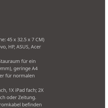
: 45 x 32.5 x 7 CM)
ovo, HP, ASUS, Acer
tauraum für ein
20mm), geringe A4
ter für normalen
h, 1X iPad fach; 2X
ch oder Zeitung.
omkabel befinden