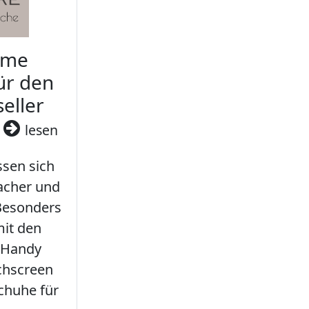
rme
ür den
seller
3
lesen
sen sich
facher und
 Besonders
it den
 Handy
chscreen
chuhe für