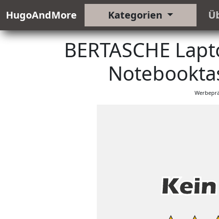
HugoAndMore
Kategorien
Ü
BERTASCHE Laptop
Notebooktas
Werbeprä