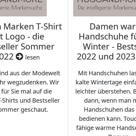
Marken T-Shirt
Damen wa
t Logo - die
Handschuhe f
seller Sommer
Winter - Best
022
2022 und 202
lesen
sind aus der Modewelt
Mit Handschuhen las
hr wegzudenken. Wir
kalte Wintertage ein
für Sie mal auf die
leichter überstehen.
Shirts und Bestseller
dann, wenn man m
ommer geschaut.
Handschuhen das
bedienen kann. Tou
fähige warme Hands