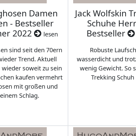
aghosen Damen
Jack Wolfskin T
n - Bestseller
Schuhe Herr
er 2022
Bestseller
lesen
en sind seit den 70ern
Robuste Laufsch
ieder Trend. Aktuell
wasserdicht und tro
s wieder soweit zu sein
wenig Gewicht. So so
schen kaufen vermehrt
Trekking Schuh 
osen mit großen und
leinem Schlag.