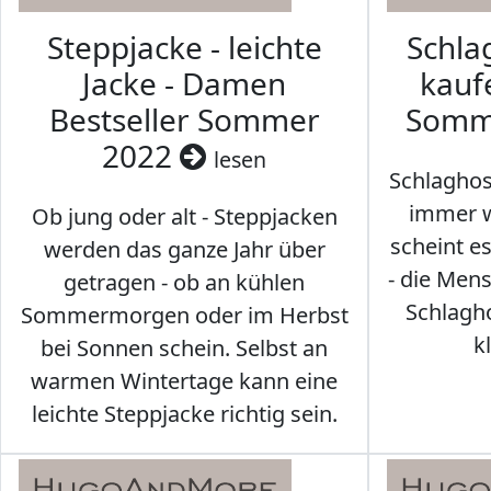
Steppjacke - leichte
Schl
Jacke - Damen
kaufe
Bestseller Sommer
Somm
2022
lesen
Schlaghos
immer w
Ob jung oder alt - Steppjacken
scheint e
werden das ganze Jahr über
- die Men
getragen - ob an kühlen
Schlagh
Sommermorgen oder im Herbst
k
bei Sonnen schein. Selbst an
warmen Wintertage kann eine
leichte Steppjacke richtig sein.