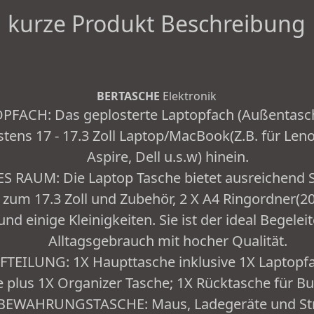
kurze Produkt Beschreibung
BERTASCHE
Elektronik
PFACH: Das geplosterte Laptopfach (Außentasche
tens 17 - 17.3 Zoll Laptop/MacBook(Z.B. für Len
Aspire, Dell u.s.w) hinein.
RAUM: Die Laptop Tasche bietet ausreichend S
 zum 17.3 Zoll und Zubehör, 2 X A4 Ringordner(
nd einige Kleinigkeiten. Sie ist der ideal Begelei
Alltagsgebrauch mit hocher Qualität.
EILUNG: 1X Haupttasche inklusive 1X Laptopfac
 plus 1X Organizer Tasche; 1X Rücktasche für Bu
EWAHRUNGSTASCHE: Maus, Ladegeräte und Str