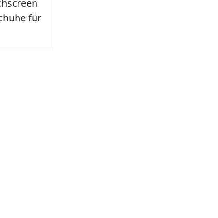
chscreen
chuhe für