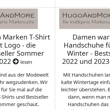
Marken T-Shirt
Damen wa
t Logo - die
Handschuhe f
seller Sommer
Winter - Best
022
2022 und 202
lesen
sind aus der Modewelt
Mit Handschuhen las
hr wegzudenken. Wir
kalte Wintertage ein
für Sie mal auf die
leichter überstehen.
Shirts und Bestseller
dann, wenn man m
ommer geschaut.
Handschuhen das