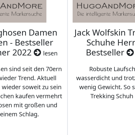
aghosen Damen
Jack Wolfskin T
n - Bestseller
Schuhe Herr
er 2022
Bestseller
lesen
en sind seit den 70ern
Robuste Laufsch
ieder Trend. Aktuell
wasserdicht und tro
s wieder soweit zu sein
wenig Gewicht. So so
schen kaufen vermehrt
Trekking Schuh 
osen mit großen und
leinem Schlag.