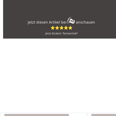
Jetzt diesen Artikel bei
anschauen
⭐⭐⭐⭐⭐
Jetzt klicken!- Partnerlink*