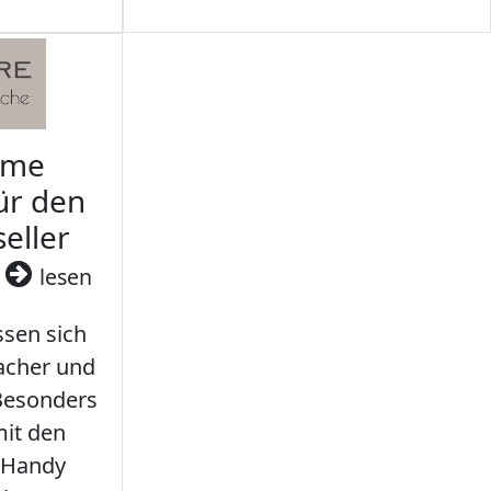
rme
ür den
seller
3
lesen
sen sich
facher und
 Besonders
it den
 Handy