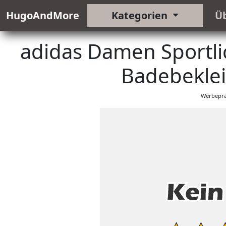
HugoAndMore
Kategorien
Ü
adidas Damen Sportli
Badebeklei
Werbeprä