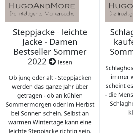
Steppjacke - leichte
Schl
Jacke - Damen
kaufe
Bestseller Sommer
Somm
2022
lesen
Schlaghos
immer w
Ob jung oder alt - Steppjacken
scheint e
werden das ganze Jahr über
- die Men
getragen - ob an kühlen
Schlagh
Sommermorgen oder im Herbst
k
bei Sonnen schein. Selbst an
warmen Wintertage kann eine
leichte Steppjacke richtig sein.