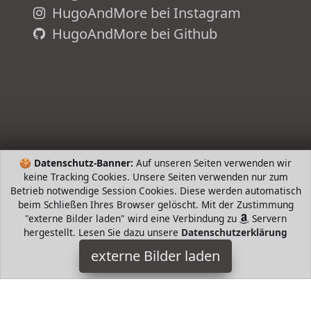
HugoAndMore bei Instagram
HugoAndMore bei Github
🍪
Datenschutz-Banner:
Auf unseren Seiten verwenden wir
keine Tracking Cookies. Unsere Seiten verwenden nur zum
Betrieb notwendige Session Cookies. Diese werden automatisch
adidas
beim Schließen Ihres Browser gelöscht. Mit der Zustimmung
"externe Bilder laden" wird eine Verbindung zu
Servern
Sports Apparel celtem Nylon für einen ressourcenschonenden
hergestellt. Lesen Sie dazu unsere
Datenschutzerklärung
Umgang mit der Umwelt Chlorresistentes INFINITEX Material
bleibt lange weich und elastisch Hose mit innen adidas
externe Bilder laden
HugoAndMore ist Teilnehmer am Partnerprogramm der
EU
S.à r.l. Dieses Partnerprogramm wurde von
ins Leben
gerufen, um Links auf externe
Internetseiten platzieren zu