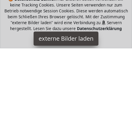
keine Tracking Cookies. Unsere Seiten verwenden nur zum
Betrieb notwendige Session Cookies. Diese werden automatisch
beim Schließen Ihres Browser gelöscht. Mit der Zustimmung
"externe Bilder laden" wird eine Verbindung zu
Servern
hergestellt. Lesen Sie dazu unsere
Datenschutzerklärung
Joop!
externe Bilder laden
JOOP Umhängetasche ist mit dem feinem Kornblumen Muster
ein echter Blickfang geworden mit dem Sie jedem die Show
stehlen Mit verstellbaren Schulte Joop!
HugoAndMore ist Teilnehmer am Partnerprogramm der
EU
S.à r.l. Dieses Partnerprogramm wurde von
ins Leben
gerufen, um Links auf externe
Internetseiten platzieren zu
können. Die Bertreiber von HugoAndMore verdienen mit
Kostenerstattungen durch
mit. Der Inhalt der Produktseiten
auf HugoAndMore kommt von
Service LLC. Der Inhalt wird
wie von
übertragen und ohne Veränderung
wiedergegeben. Der Inhalt kann sich jederzeit ändern.