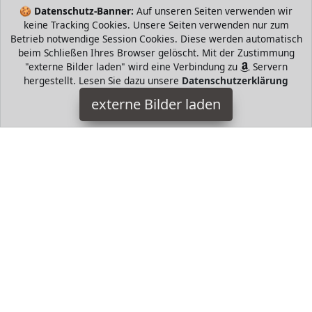
🍪
Datenschutz-Banner:
Auf unseren Seiten verwenden wir
keine Tracking Cookies. Unsere Seiten verwenden nur zum
Betrieb notwendige Session Cookies. Diese werden automatisch
beim Schließen Ihres Browser gelöscht. Mit der Zustimmung
"externe Bilder laden" wird eine Verbindung zu
Servern
hergestellt. Lesen Sie dazu unsere
Datenschutzerklärung
externe Bilder laden
Belmil
anzen für Mädchen für die Klasse leichter Schulranzen wiegt
nur g Ideal für Grundschulkinder Maße x x cm Volumen Belmil
HugoAndMore ist Teilnehmer am Partnerprogramm der
EU
S.à r.l. Dieses Partnerprogramm wurde von
ins Leben
gerufen, um Links auf externe
Internetseiten platzieren zu
können. Die Bertreiber von HugoAndMore verdienen mit
Kostenerstattungen durch
mit. Der Inhalt der Produktseiten
auf HugoAndMore kommt von
Service LLC. Der Inhalt wird
wie von
übertragen und ohne Veränderung
wiedergegeben. Der Inhalt kann sich jederzeit ändern.