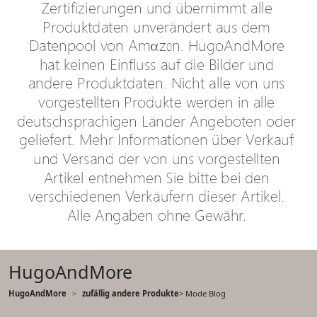
HugoAndMore
HugoAndMore
zufällig andere Produkte
> Mode Blog