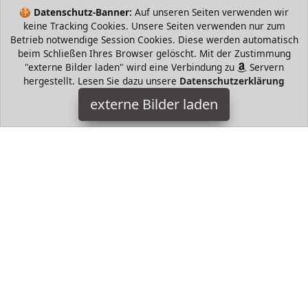
🍪
Datenschutz-Banner:
Auf unseren Seiten verwenden wir
keine Tracking Cookies. Unsere Seiten verwenden nur zum
Betrieb notwendige Session Cookies. Diese werden automatisch
beim Schließen Ihres Browser gelöscht. Mit der Zustimmung
bee&you from the fascinating
"externe Bilder laden" wird eine Verbindung zu
Servern
hergestellt. Lesen Sie dazu unsere
Datenschutzerklärung
anatolia land
externe Bilder laden
Badartikel Extrakt Unsere Bee You Propolis Extrakt Tinktur
Tropfen Wasserlöslich ausgezeichnet für seine innovative
Extraktionsmethode sodass alle bee&you from the fascinating
anatolia land
HugoAndMore ist Teilnehmer am Partnerprogramm der
EU
S.à r.l. Dieses Partnerprogramm wurde von
ins Leben
gerufen, um Links auf externe
Internetseiten platzieren zu
können. Die Bertreiber von HugoAndMore verdienen mit
Kostenerstattungen durch
mit. Der Inhalt der Produktseiten
auf HugoAndMore kommt von
Service LLC. Der Inhalt wird
wie von
übertragen und ohne Veränderung
wiedergegeben. Der Inhalt kann sich jederzeit ändern.