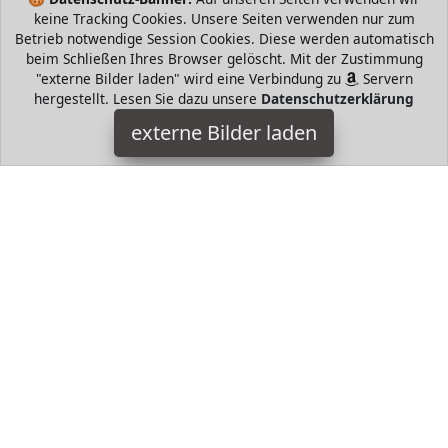
keine Tracking Cookies. Unsere Seiten verwenden nur zum
Betrieb notwendige Session Cookies. Diese werden automatisch
beim Schließen Ihres Browser gelöscht. Mit der Zustimmung
"externe Bilder laden" wird eine Verbindung zu
Servern
hergestellt. Lesen Sie dazu unsere
Datenschutzerklärung
VAUDE
externe Bilder laden
Sports Apparel a zum Wandern wasserdicht winddicht und
atmungsaktiv Angenehme Wärme garantiert Der Skomer Wool
Parka eignet sich nicht nur für kalte Wintertage VAUDE
HugoAndMore ist Teilnehmer am Partnerprogramm der
EU
S.à r.l. Dieses Partnerprogramm wurde von
ins Leben
gerufen, um Links auf externe
Internetseiten platzieren zu
können. Die Bertreiber von HugoAndMore verdienen mit
Kostenerstattungen durch
mit. Der Inhalt der Produktseiten
auf HugoAndMore kommt von
Service LLC. Der Inhalt wird
wie von
übertragen und ohne Veränderung
wiedergegeben. Der Inhalt kann sich jederzeit ändern.