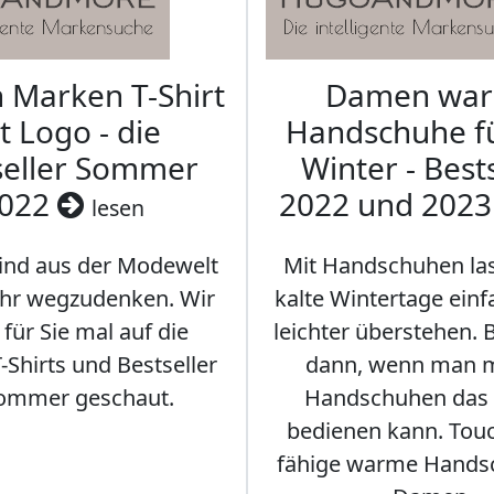
Marken T-Shirt
Damen wa
t Logo - die
Handschuhe f
seller Sommer
Winter - Best
022
2022 und 202
lesen
sind aus der Modewelt
Mit Handschuhen las
hr wegzudenken. Wir
kalte Wintertage ein
für Sie mal auf die
leichter überstehen.
Shirts und Bestseller
dann, wenn man m
ommer geschaut.
Handschuhen das
bedienen kann. Tou
fähige warme Hands