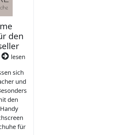
rme
ür den
seller
3
lesen
sen sich
facher und
 Besonders
it den
 Handy
chscreen
chuhe für