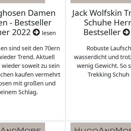
aghosen Damen
Jack Wolfskin T
n - Bestseller
Schuhe Herr
er 2022
Bestseller
lesen
en sind seit den 70ern
Robuste Laufsch
ieder Trend. Aktuell
wasserdicht und tro
s wieder soweit zu sein
wenig Gewicht. So so
schen kaufen vermehrt
Trekking Schuh 
osen mit großen und
leinem Schlag.