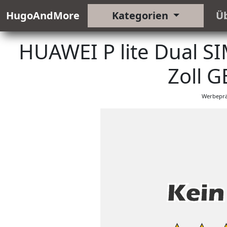
HugoAndMore
Kategorien
Ü
HUAWEI P lite Dual S
Zoll 
Werbeprä