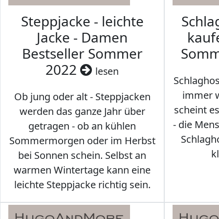
Steppjacke - leichte
Schl
Jacke - Damen
kaufe
Bestseller Sommer
Somm
2022
lesen
Schlaghos
immer w
Ob jung oder alt - Steppjacken
scheint e
werden das ganze Jahr über
- die Men
getragen - ob an kühlen
Schlagh
Sommermorgen oder im Herbst
k
bei Sonnen schein. Selbst an
warmen Wintertage kann eine
leichte Steppjacke richtig sein.