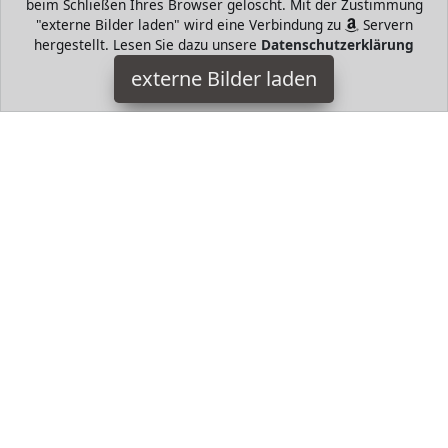
beim Schließen Ihres Browser gelöscht. Mit der Zustimmung
"externe Bilder laden" wird eine Verbindung zu
Servern
hergestellt. Lesen Sie dazu unsere
Datenschutzerklärung
VASAGLE
externe Bilder laden
DEKORATIV Egal ob Sie Platz für Spielsachen oder Bücher
benötigen oder Ihre heißgeliebten Sammlerstücke
präsentieren wollen dieses elegante VASAGLE
HugoAndMore ist Teilnehmer am Partnerprogramm der
EU
S.à r.l. Dieses Partnerprogramm wurde von
ins Leben
gerufen, um Links auf externe
Internetseiten platzieren zu
können. Die Bertreiber von HugoAndMore verdienen mit
Kostenerstattungen durch
mit. Der Inhalt der Produktseiten
auf HugoAndMore kommt von
Service LLC. Der Inhalt wird
wie von
übertragen und ohne Veränderung
wiedergegeben. Der Inhalt kann sich jederzeit ändern.