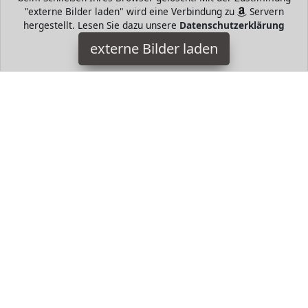
"externe Bilder laden" wird eine Verbindung zu
Servern
hergestellt. Lesen Sie dazu unsere
Datenschutzerklärung
Güde
externe Bilder laden
Werkzeug Führungsholm robuste gegröpfte Hackmesser für
effektives artbeiten Getriebegehäuse aus Alu Druckguss
Messing Getriebezahnrad Güde
HugoAndMore ist Teilnehmer am Partnerprogramm der
EU
S.à r.l. Dieses Partnerprogramm wurde von
ins Leben
gerufen, um Links auf externe
Internetseiten platzieren zu
können. Die Bertreiber von HugoAndMore verdienen mit
Kostenerstattungen durch
mit. Der Inhalt der Produktseiten
auf HugoAndMore kommt von
Service LLC. Der Inhalt wird
wie von
übertragen und ohne Veränderung
wiedergegeben. Der Inhalt kann sich jederzeit ändern.