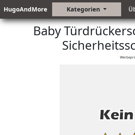
HugoAndMore
Kategorien
Ü
Baby Türdrückersc
Sicherheitss
Werbeprä