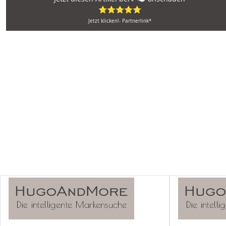
⭐⭐⭐⭐⭐
Jetzt klicken!- Partnerlink*