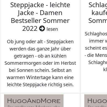
Steppjacke - leichte
Schl
Jacke - Damen
kaufe
Bestseller Sommer
Somm
2022
lesen
Schlaghos
immer w
Ob jung oder alt - Steppjacken
scheint e
werden das ganze Jahr über
- die Men
getragen - ob an kühlen
Schlagh
Sommermorgen oder im Herbst
k
bei Sonnen schein. Selbst an
warmen Wintertage kann eine
leichte Steppjacke richtig sein.