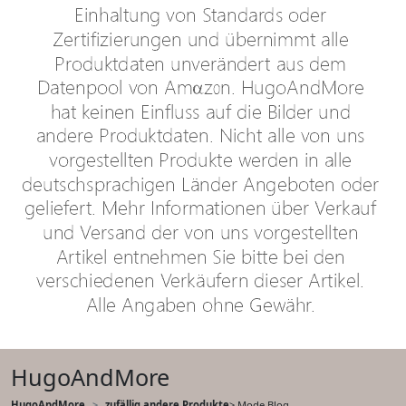
HugoAndMore
HugoAndMore
zufällig andere Produkte
> Mode Blog