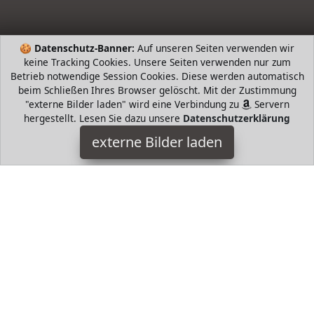
🍪
Datenschutz-Banner:
Auf unseren Seiten verwenden wir
keine Tracking Cookies. Unsere Seiten verwenden nur zum
Betrieb notwendige Session Cookies. Diese werden automatisch
beim Schließen Ihres Browser gelöscht. Mit der Zustimmung
"externe Bilder laden" wird eine Verbindung zu
Servern
hergestellt. Lesen Sie dazu unsere
Datenschutzerklärung
CYFIE
externe Bilder laden
Spielzeug enthält Basketballbrett Reifen Netz Ball Luftpumpe
und andere Installationssatz es ist einfach zu installieren
Basketballkorb Set besteht aus h CYFIE
HugoAndMore ist Teilnehmer am Partnerprogramm der
EU
S.à r.l. Dieses Partnerprogramm wurde von
ins Leben
gerufen, um Links auf externe
Internetseiten platzieren zu
können. Die Bertreiber von HugoAndMore verdienen mit
Kostenerstattungen durch
mit. Der Inhalt der Produktseiten
auf HugoAndMore kommt von
Service LLC. Der Inhalt wird
wie von
übertragen und ohne Veränderung