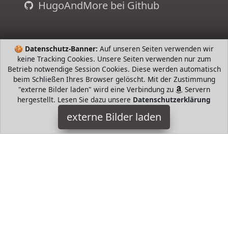
HugoAndMore bei Github
🍪
Datenschutz-Banner:
Auf unseren Seiten verwenden wir
keine Tracking Cookies. Unsere Seiten verwenden nur zum
Betrieb notwendige Session Cookies. Diese werden automatisch
beim Schließen Ihres Browser gelöscht. Mit der Zustimmung
"externe Bilder laden" wird eine Verbindung zu
Servern
hergestellt. Lesen Sie dazu unsere
Datenschutzerklärung
externe Bilder laden
Sylvanian Families
Spielzeug Sylvanian Families Landhaus Wohnzimmer NEU
Sylvanian Families
HugoAndMore ist Teilnehmer am Partnerprogramm der
EU
S.à r.l. Dieses Partnerprogramm wurde von
ins Leben
gerufen, um Links auf externe
Internetseiten platzieren zu
können. Die Bertreiber von HugoAndMore verdienen mit
Kostenerstattungen durch
mit. Der Inhalt der Produktseiten
auf HugoAndMore kommt von
Service LLC. Der Inhalt wird