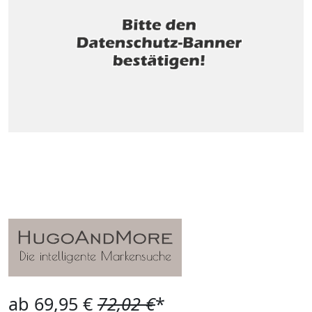
ab 69,95 €
72,02 €
*