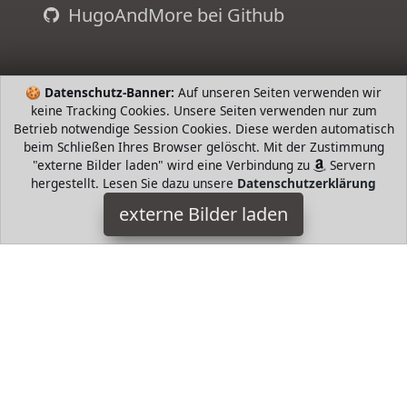
HugoAndMore bei Github
🍪
Datenschutz-Banner:
Auf unseren Seiten verwenden wir
keine Tracking Cookies. Unsere Seiten verwenden nur zum
Betrieb notwendige Session Cookies. Diese werden automatisch
beim Schließen Ihres Browser gelöscht. Mit der Zustimmung
"externe Bilder laden" wird eine Verbindung zu
Servern
hergestellt. Lesen Sie dazu unsere
Datenschutzerklärung
externe Bilder laden
kk Kinderkraft
Babyartikel Kinderkraft Kinderautositz JUNIORFIX
Autokindersitz Autositz K kk Kinderkraft
HugoAndMore ist Teilnehmer am Partnerprogramm der
EU
S.à r.l. Dieses Partnerprogramm wurde von
ins Leben
gerufen, um Links auf externe
Internetseiten platzieren zu
können. Die Bertreiber von HugoAndMore verdienen mit
Kostenerstattungen durch
mit. Der Inhalt der Produktseiten