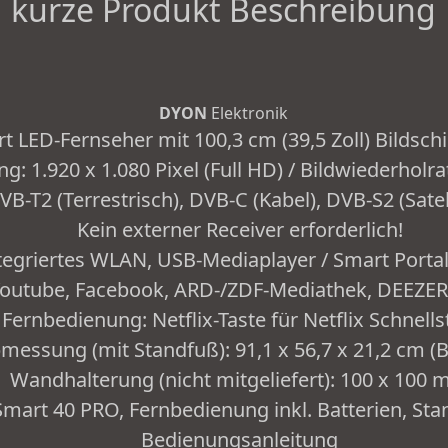
kurze Produkt Beschreibung
DYON
Elektronik
t LED-Fernseher mit 100,3 cm (39,5 Zoll) Bildsc
g: 1.920 x 1.080 Pixel (Full HD) / Bildwiederholra
-T2 (Terrestrisch), DVB-C (Kabel), DVB-S2 (Satell
Kein externer Receiver erforderlich!
tegriertes WLAN, USB-Mediaplayer / Smart Portal:
outube, Facebook, ARD-/ZDF-Mediathek, DEEZER,
Fernbedienung: Netflix-Taste für Netflix Schnells
messung (mit Standfuß): 91,1 x 56,7 x 21,2 cm (
Wandhalterung (nicht mitgeliefert): 100 x 100
mart 40 PRO, Fernbedienung inkl. Batterien, Stan
Bedienungsanleitung