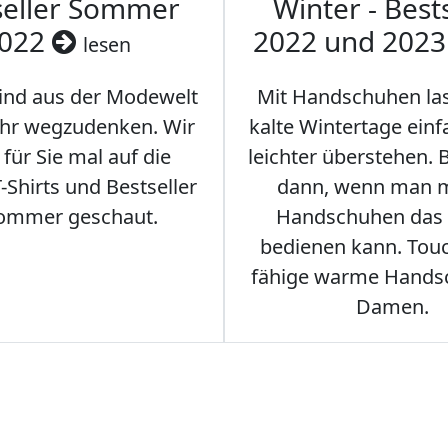
seller Sommer
Winter - Best
022
2022 und 202
lesen
sind aus der Modewelt
Mit Handschuhen las
hr wegzudenken. Wir
kalte Wintertage ein
für Sie mal auf die
leichter überstehen.
Shirts und Bestseller
dann, wenn man m
ommer geschaut.
Handschuhen das
bedienen kann. Tou
fähige warme Hands
Damen.