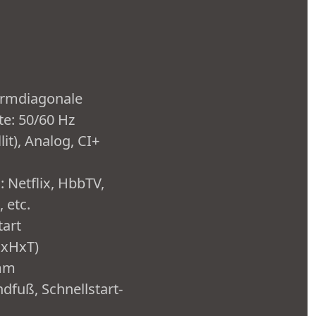
hirmdiagonale
te: 50/60 Hz
it), Analog, CI+
 Netflix, HbbTV,
 etc.
tart
BxHxT)
 mm
dfuß, Schnellstart-