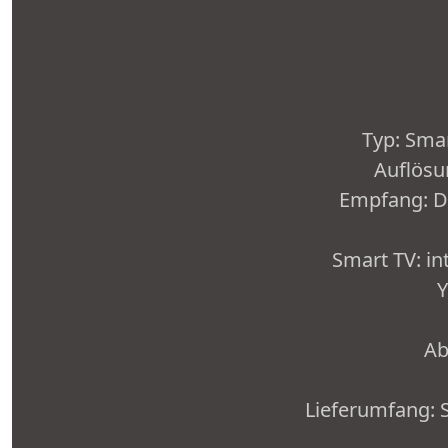
Typ: Smar
Auflösun
Empfang: DVB
Smart TV: in
Y
Ab
Lieferumfang: S