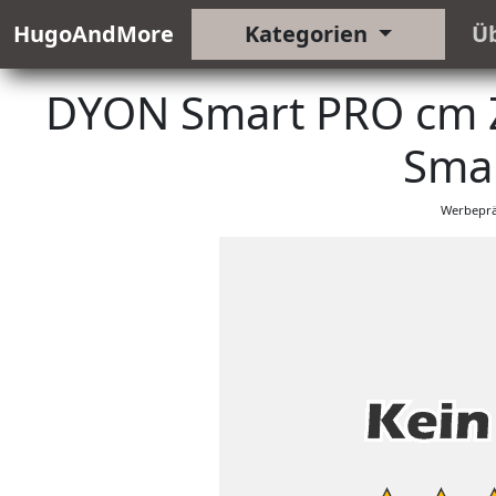
HugoAndMore
Kategorien
Ü
DYON Smart PRO cm Zo
Smar
Werbeprä