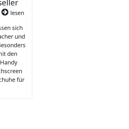
seller
3
lesen
sen sich
facher und
 Besonders
it den
 Handy
chscreen
chuhe für