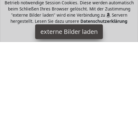
Betrieb notwendige Session Cookies. Diese werden automatisch
beim Schließen Ihres Browser gelöscht. Mit der Zustimmung
"externe Bilder laden" wird eine Verbindung zu
Servern
hergestellt. Lesen Sie dazu unsere
Datenschutzerklärung
LEGO Classic
externe Bilder laden
Spielzeug ge beim Bauen mit LEGO Bausteinen entdecken Von
Geisterhaus über einen Roboter mit Schrank Bauch ist alles
dabei junge Baumeister werden dieses LEGO Classic
HugoAndMore ist Teilnehmer am Partnerprogramm der
EU
S.à r.l. Dieses Partnerprogramm wurde von
ins Leben
gerufen, um Links auf externe
Internetseiten platzieren zu
können. Die Bertreiber von HugoAndMore verdienen mit
Kostenerstattungen durch
mit. Der Inhalt der Produktseiten
auf HugoAndMore kommt von
Service LLC. Der Inhalt wird
wie von
übertragen und ohne Veränderung
wiedergegeben. Der Inhalt kann sich jederzeit ändern.